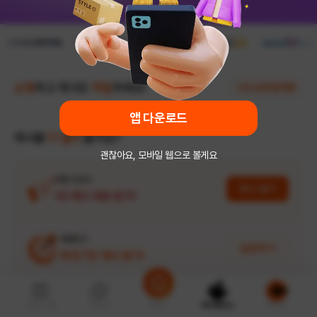
쇼핑
하고 캐시도
적립
하세요!
나의 쇼핑적립 현황
앱 다운로드
캐시를
더 벌어
볼까요?
괜찮아요, 모바일 웹으로 볼게요
버튼 누르고
캐시 받기
10 캐시 바로 받기!
게임하고
입장하기
최대 7만 캐시 받기!
간편미션으로
e쿠폰상점
AI추천
체험단
캐시충전소
로그인
앱 전용
무제한 캐시 받기!