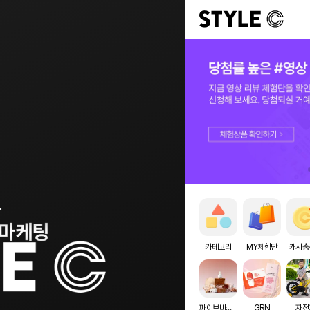
카테고리
MY체험단
캐시충
파이브바이브
GRN
자전