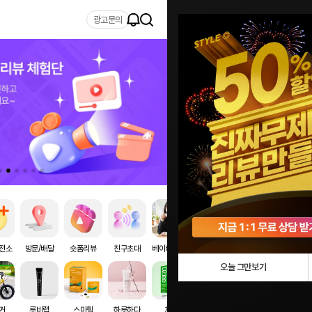
광고문의
전소
방문/배달
숏폼리뷰
친구초대
베이비드래곤
선크림
솔루아랩
라셀
오늘 그만보기
거
루비랩
스마힐
하루하다
치약
힐리퍼
워크온바디오프
로임스