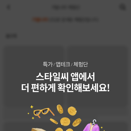
가발나라 체험단
가발나라
(으)로 검색된 체험단입니다.
총
0
개