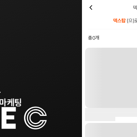
덱
덱스탑
(으)
총
개
0