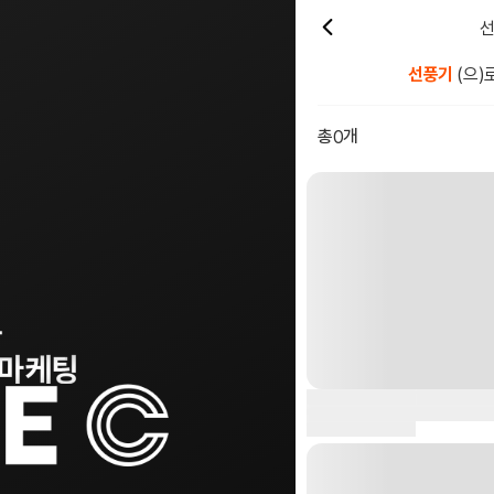
선
선풍기
(으)
총
개
0